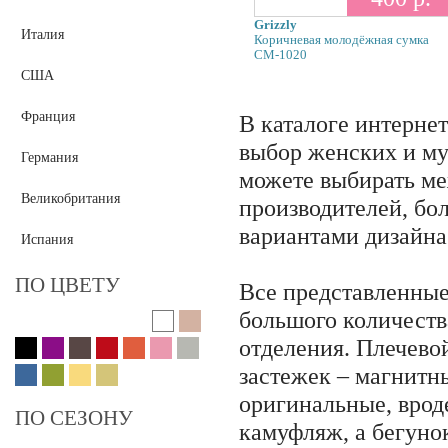
Gilda Tonelli
Grizzly
Di Gregorio
Италия
Коричневая молодёжная сумка
Landor & Hawa
СМ-1020
США
Orsa Oro
Giglio Fiorentino
Франция
В каталоге интерне
OGIO
выбор женских и му
Германия
Cose Da Uomo
можете выбирать м
Befler
Великобритания
производителей, б
Deeson
вариантами дизайна
Flower Rain
Испания
Tacher
ПО ЦВЕТУ
Все представленны
большого количеств
отделения. Плечево
застежек – магнитн
оригинальные, врод
ПО СЕЗОНУ
камуфляж, а бегунок