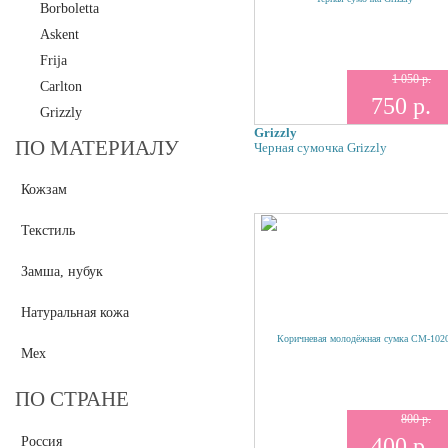
Borboletta
Askent
Frija
1 050 р.
Carlton
750 р.
Grizzly
Grizzly
Polar
ПО МАТЕРИАЛУ
Черная сумочка Grizzly
Maria Carla
Кожзам
Mia Sofia
Pepe Moll
Текстиль
Pola
L.Credi
Замша, нубук
Tirelli
Натуральная кожа
Tifannie
Thomas Munz
Мех
Valentino Rossi
ПО СТРАНЕ
Vita Pelle
800 р.
Vittorio Richi
400 р.
Россия