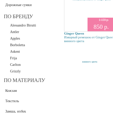
Дорожные сумки
ПО БРЕНДУ
1 159 р.
Alessandro Birutti
850 р.
Antler
Ginger Queen
Изящный ремешок от Ginger Quee
Apples
винного цвета
Borboletta
Askent
Frija
Carlton
Grizzly
Polar
ПО МАТЕРИАЛУ
Maria Carla
Кожзам
Mia Sofia
Pepe Moll
Текстиль
Pola
L.Credi
Замша, нубук