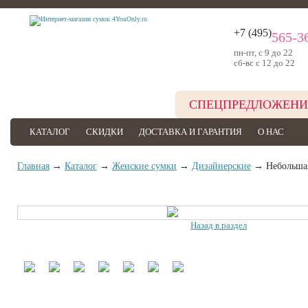
+7 (495)
565-3
пн-пт, с 9 до 22
сб-вс с 12 до 22
СПЕЦПРЕДЛОЖЕНИ
КАТАЛОГ
СКИДКИ
ДОСТАВКА И ГАРАНТИЯ
О НАС
Главная
→
Каталог
→
Женские сумки
→
Дизайнерские
→ Небольшая 
Назад в раздел