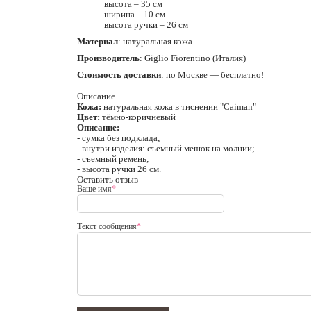
высота – 35 см
ширина – 10 см
высота ручки – 26 см
Материал
: натуральная кожа
Производитель
: Giglio Fiorentino (Италия)
Стоимость доставки
: по Москве — бесплатно!
Описание
Кожа:
натуральная кожа в тиснении "Caiman"
Цвет:
тёмно-коричневый
Описание:
- сумка без подклада;
- внутри изделия: съемный мешок на молнии;
- съемный ремень;
- высота ручки 26 см.
Оставить отзыв
Ваше имя
*
Текст сообщения
*