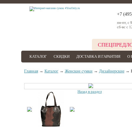
+7 (495
пн-пт, с 
сб-вс с 1
СПЕЦПРЕДЛ
КАТАЛОГ
СКИДКИ
ДОСТАВКА И ГАРАНТИЯ
О 
Главная
→
Каталог
→
Женские сумки
→
Дизайнерские
→ Н
Назад в раздел