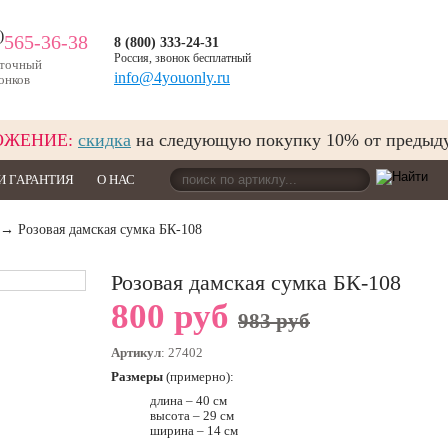
)
565-36-38
8 (800) 333-24-31
Россия, звонок бесплатный
уточный
info@4youonly.ru
онков
ОЖЕНИЕ:
скидка
на следующую покупку 10% от предыд
И ГАРАНТИЯ
О НАС
→ Розовая дамская сумка БК-108
Розовая дамская сумка БК-108
800 руб
983 руб
Артикул
: 27402
Размеры
(примерно):
длина – 40 см
высота – 29 см
ширина – 14 см