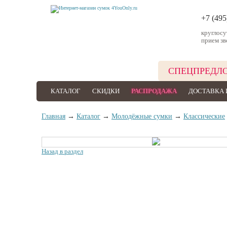
+7 (495
круглос
прием зв
СПЕЦПРЕДЛ
КАТАЛОГ
СКИДКИ
РАСПРОДАЖА
ДОСТАВКА 
Главная
→
Каталог
→
Молодёжные сумки
→
Классические
Назад в раздел