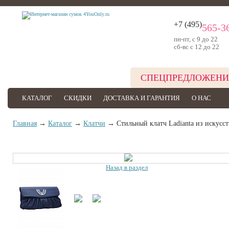
+7 (495)
565-3
пн-пт, с 9 до 22
сб-вс с 12 до 22
СПЕЦПРЕДЛОЖЕНИ
КАТАЛОГ
СКИДКИ
ДОСТАВКА И ГАРАНТИЯ
О НАС
Главная
→
Каталог
→
Клатчи
→ Стильный клатч Ladianta из искусс
Назад в раздел