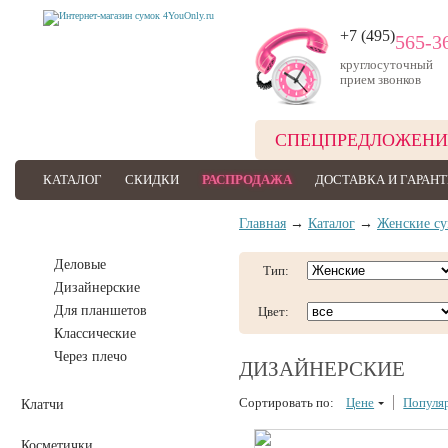
+7 (495)
565-3
круглосуточный
прием звонков
СПЕЦПРЕДЛОЖЕНИ
КАТАЛОГ
СКИДКИ
РАСПРОДАЖА
ДОСТАВКА И ГАРАН
Главная
→
Каталог
→
Женские с
Женские сумки
Деловые
Тип:
Дизайнерские
Для планшетов
Цвет:
Классические
Через плечо
ДИЗАЙНЕРСКИЕ
Сортировать по:
Цене
Популя
Клатчи
Косметички