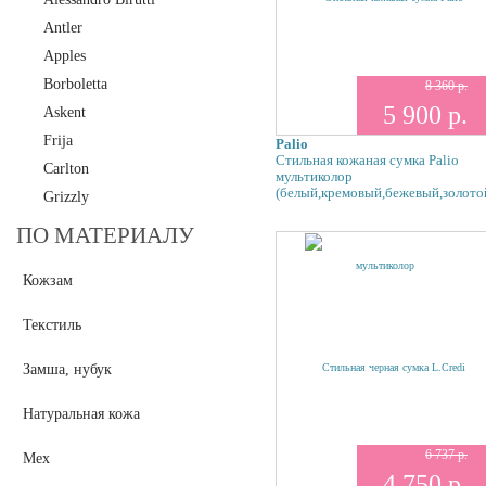
Antler
Apples
Borboletta
8 360 р.
5 900 р.
Askent
Frija
Palio
Стильная кожаная сумка Palio
Carlton
мультиколор
(белый,кремовый,бежевый,золото
Grizzly
Polar
ПО МАТЕРИАЛУ
Maria Carla
Кожзам
Mia Sofia
Pepe Moll
Текстиль
Pola
L.Credi
Замша, нубук
Tirelli
Натуральная кожа
Tifannie
Thomas Munz
6 737 р.
Мех
4 750 р.
Valentino Rossi