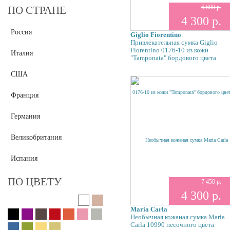
6 600 р.
ПО СТРАНЕ
Vita Pelle
4 300 р.
Vittorio Richi
Россия
Giglio Fiorentino
Gilda Tonelli
Привлекательная сумка Giglio
Fiorentino 0176-10 из кожи
Di Gregorio
Италия
"Tamponata" бордового цвета
Landor & Hawa
США
Orsa Oro
Giglio Fiorentino
Франция
OGIO
Германия
Cose Da Uomo
Befler
Великобритания
Deeson
Flower Rain
Испания
Tacher
ПО ЦВЕТУ
7 450 р.
4 300 р.
Maria Carla
Необычная кожаная сумка Maria
Carla 10990 песочного цвета