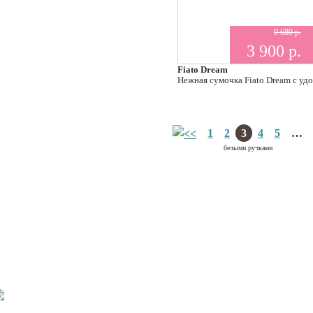
9 680 р.
3 900 р.
Fiato Dream
Нежная сумочка Fiato Dream с у
1
2
3
4
5
…