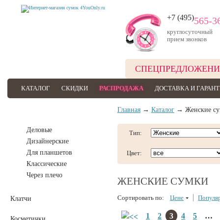
+7 (495)
565-3
круглосуточный
прием звонков
СПЕЦПРЕДЛОЖЕНИ
КАТАЛОГ
СКИДКИ
РАСПРОДАЖА
ДОСТАВКА И ГАРАН
Главная
→
Каталог
→ Женские су
Женские сумки
Деловые
Тип:
Дизайнерские
Для планшетов
Цвет:
Классические
Через плечо
ЖЕНСКИЕ СУМКИ
Сортировать по:
Цене
Популя
Клатчи
1
2
3
4
5
…
Косметички