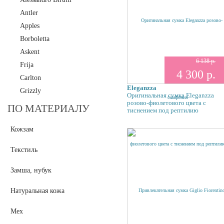
Antler
Apples
Borboletta
Askent
6 138 р.
Frija
4 300 р.
Carlton
Eleganzza
Grizzly
Оригинальная сумка Eleganzza
розово-фиолетового цвета с
Polar
ПО МАТЕРИАЛУ
тиснением под рептилию
Maria Carla
Кожзам
Mia Sofia
Pepe Moll
Текстиль
Pola
L.Credi
Замша, нубук
Tirelli
Натуральная кожа
Tifannie
Thomas Munz
Мех
Valentino Rossi