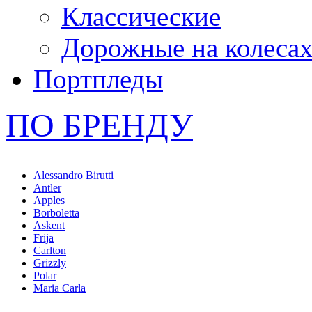
Классические
Дорожные на колеса
Портпледы
ПО БРЕНДУ
Alessandro Birutti
Antler
Apples
Borboletta
Askent
Frija
Carlton
Grizzly
Polar
Maria Carla
Mia Sofia