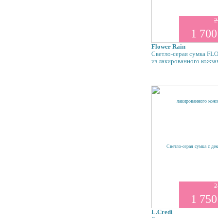
2
1 700
Flower Rain
Светло-серая сумка F
из лакированного кожза
2
1 750
L.Credi