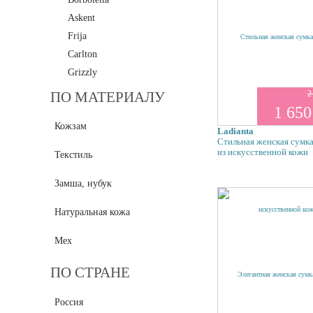
Askent
Frija
Carlton
Grizzly
Polar
2
ПО МАТЕРИАЛУ
1 650
Maria Carla
Кожзам
Mia Sofia
Ladianta
Стильная женская сумка
Pepe Moll
из искусственной кожи
Текстиль
Pola
L.Credi
Замша, нубук
Tirelli
Натуральная кожа
Tifannie
Vita Pelle
Мех
Vittorio Richi
ПО СТРАНЕ
Di Gregorio
Orsa Oro
Россия
Giglio Fiorentino