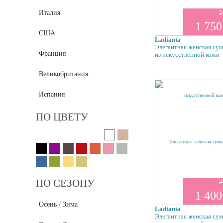
OGIO
Италия
2
Cose Da Uomo
1 750
США
Befler
Ladianta
Элегантная женская сум
Deeson
Франция
из искусственной кожи
Flower Rain
Великобритания
Tacher
Испания
ПО ЦВЕТУ
ПО СЕЗОНУ
2
1 400
Осень / Зима
Ladianta
Элегантная женская сум