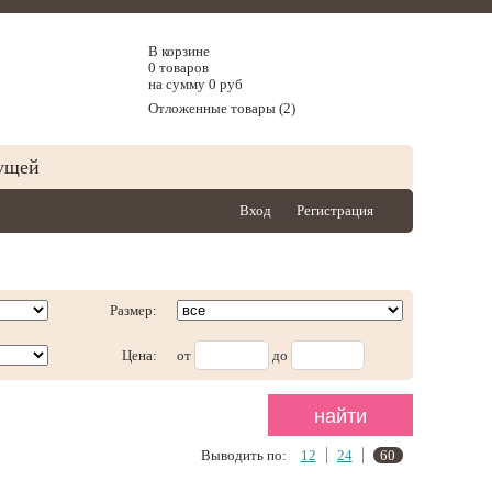
В корзине
0 товаров
на сумму 0 руб
Отложенные товары (2)
ущей
Вход
Регистрация
Размер:
Цена:
от
до
Выводить по:
12
24
60