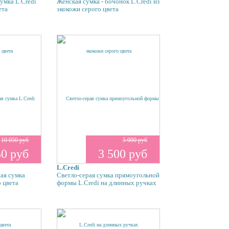
умка L.Credi
Женская сумка - бочонок L.Credi из
ета
экокожи серого цвета
10 050 руб
5 000 руб
50 руб
3 500 руб
L.Credi
ая сумка
Светло-серая сумка прямоугольной
о цвета
формы L.Credi на длинных ручках