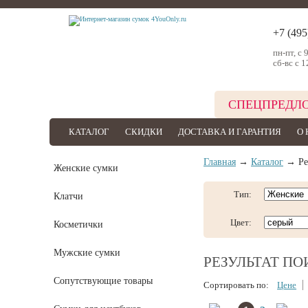
+7 (495
пн-пт, с 
сб-вс с 1
СПЕЦПРЕДЛ
КАТАЛОГ
СКИДКИ
ДОСТАВКА И ГАРАНТИЯ
О 
Главная
→
Каталог
→ Рез
Женские сумки
Тип:
Клатчи
Цвет:
Косметички
Мужские сумки
РЕЗУЛЬТАТ П
Сопутствующие товары
Сортировать по:
Цене