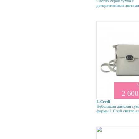
Светло-серая сумка с
декоративными цветам
3
2 600
L.Credi
Небольшая дамская сум
формы L.Credi светло-с