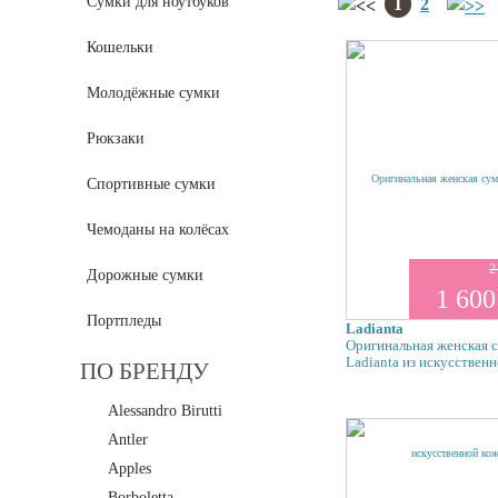
Сумки для ноутбуков
1
2
Кошельки
Молодёжные сумки
Рюкзаки
Спортивные сумки
Чемоданы на колёсах
2
Дорожные сумки
1 600
Портпледы
Ladianta
Оригинальная женская 
Ladianta из искусствен
ПО БРЕНДУ
Alessandro Birutti
Antler
Apples
Borboletta