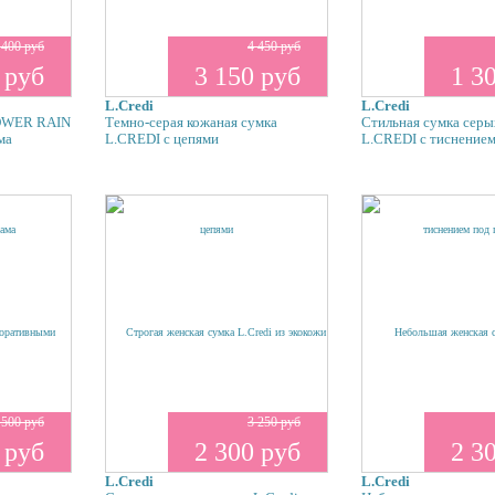
 400 руб
4 450 руб
 руб
3 150 руб
1 3
L.Credi
L.Credi
LOWER RAIN
Темно-серая кожаная сумка
Стильная сумка серы
ма
L.CREDI с цепями
L.CREDI с тиснением
 500 руб
3 250 руб
 руб
2 300 руб
2 3
L.Credi
L.Credi