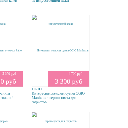
енной кожи
из искусственной кожи
5 650 руб
4 700 руб
00 руб
3 300 руб
OGIO
-синяя
Интересная женская сумка OGIO
угольной
Manhattan серого цвета для
гаджетов