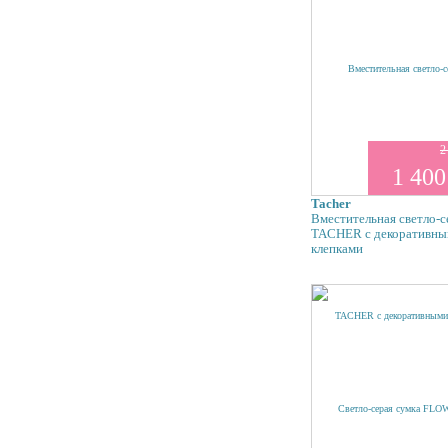
2
1 400
Tacher
Вместительная светло-с
TACHER с декоративн
клепками