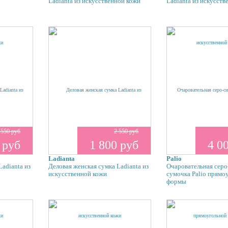
Ladianta из искусственной кожи
Ladianta из искусств
 550 руб
2 550 руб
 руб
1 800 руб
4 0
Ladianta
Palio
Ladianta из
Деловая женская сумка Ladianta из
Очаровательная серо
искусственной кожи
сумочка Palio прямо
формы