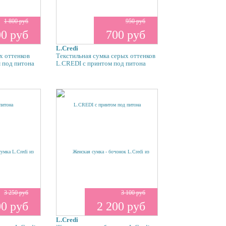
1 800 руб
950 руб
00 руб
700 руб
L.Credi
х оттенков
Текстильная сумка серых оттенков
 под питона
L.CREDI с принтом под питона
3 250 руб
3 100 руб
00 руб
2 200 руб
L.Credi