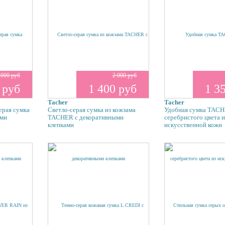
 000 руб
2 000 руб
 руб
1 400 руб
1 3
Tacher
Tacher
ерая сумка
Светло-серая сумка из кожзама
Удобная сумка TACH
ыми
TACHER с декоративными
серебристого цвета и
клепками
искусственной кожи