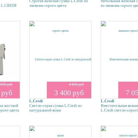
Строгая женская сумка L.Credi из
Небольшая женская с
и L.CREDI
экокожи серого цвета
из экокожи серого цв
 650 руб
4 850 руб
 руб
3 400 руб
7 0
L.Credi
L.Credi
ка жесткой
Светло-серая сумка L.Credi из
Вместительная кожан
ерого цвета
натуральной кожи
L.Credi светло-серог