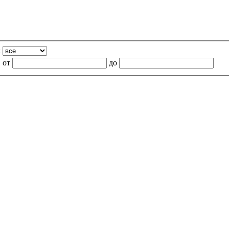
:
от
до