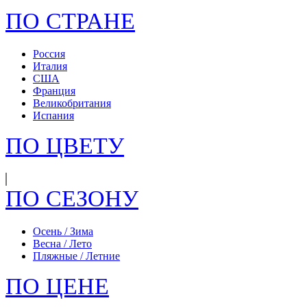
Giglio Fiorentino
ПО СТРАНЕ
OGIO
Cose Da Uomo
Befler
Россия
Deeson
Италия
Flower Rain
США
Tacher
Франция
Великобритания
Испания
ПО ЦВЕТУ
ПО СЕЗОНУ
Осень / Зима
Весна / Лето
Пляжные / Летние
ПО ЦЕНЕ