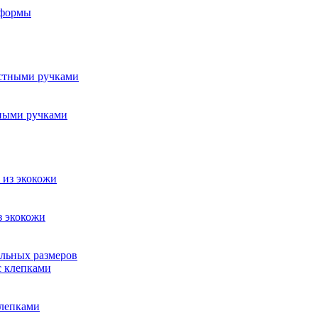
 формы
стными ручками
з экокожи
ельных размеров
клепками