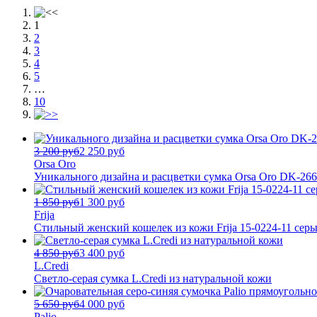
1
2
3
4
5
…
10
3 200 руб
2 250 руб
Orsa Oro
Уникального дизайна и расцветки сумка Orsa Oro DK-26
1 850 руб
1 300 руб
Frija
Стильный женский кошелек из кожи Frija 15-0224-11 сер
4 850 руб
3 400 руб
L.Credi
Светло-серая сумка L.Credi из натуральной кожи
5 650 руб
4 000 руб
Palio