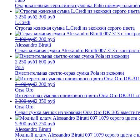
Очаровательная серо-синяя сумочка Palio прямоугольной
3 250 руб
2 300 руб
L.Credi
Строгая женская сумка L.Credi из экокожи серого цвета
7 400 руб
5 200 руб
Alessandro Birutti
Серая кожаная сумка Alessandro Birutti 007 313 с контра
2 250 руб
1 600 руб
Pola
Вместительная светло-серая сумка Pola из экокожи
3 100 руб
2 200 руб
Orsa Oro
Интересная сумочка оливкового цвета Orsa Oro DK-311 и
3 300 руб
2 350 руб
Orsa Oro
Серая сумка-мешок из экокожи Orsa Oro DK-305 вместит
5 300 руб
3 750 руб
Alessandro Birutti
Модный клатч Alessandro Birutti 007 1079 серого цвета с 