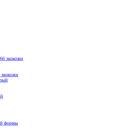
6 экокожи
ый