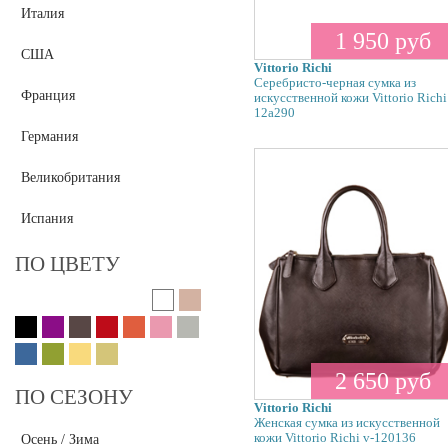
Fabretti
Италия
Fabrizio Poker
1 950 руб
США
Fiato
Vittorio Richi
Серебристо-черная сумка из
Fiato Dream
Франция
искусственной кожи Vittorio Richi
Flower Rain
12a290
Германия
Frija
Galaday
Великобритания
Gaude
Gianfranco Sisti
Испания
Gianni Chiarini
ПО ЦВЕТУ
Giglio Fiorentino
Gilda Tonelli
Ginger Queen
Gironacci
Grizzly
2 650 руб
ПО СЕЗОНУ
INNUE
Vittorio Richi
Женская сумка из искусственной
IT
кожи Vittorio Richi v-120136
Осень / Зима