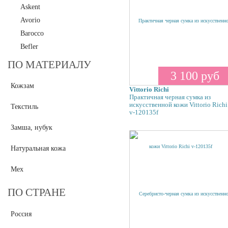
Askent
Avorio
Barocco
Befler
Borboletta
ПО МАТЕРИАЛУ
3 100 руб
Bruno Amaranti
Кожзам
Capoverso
Vittorio Richi
Практичная черная сумка из
Carlo Salvatelli
искусственной кожи Vittorio Richi
Текстиль
v-120135f
Carlton
Cavalcanti
Замша, нубук
Christian Lantre
Натуральная кожа
Collage
Cose Da Uomo
Мех
Curanni
ПО СТРАНЕ
Deeson
Dissona
Россия
Eleganzza