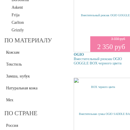
Askent
Frija
Carlton
Grizzly
Polar
3 350 руб
ПО МАТЕРИАЛУ
2 350 руб
Maria Carla
Кожзам
Mia Sofia
OGIO
Вместительный рюкзак OGIO
Pepe Moll
GOGGLE BOX черного цвета
Текстиль
Pola
L.Credi
Замша, нубук
Tirelli
Натуральная кожа
Tifannie
Vita Pelle
Мех
Vittorio Richi
ПО СТРАНЕ
Di Gregorio
Orsa Oro
Россия
Giglio Fiorentino