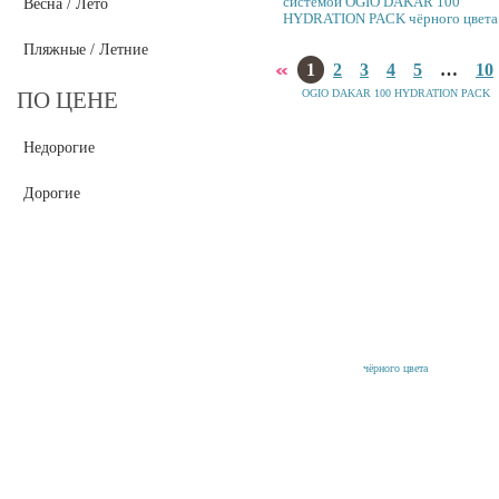
системой OGIO DAKAR 100
Весна / Лето
HYDRATION PACK чёрного цвета
Пляжные / Летние
1
2
3
4
5
…
10
ПО ЦЕНЕ
Недорогие
Дорогие