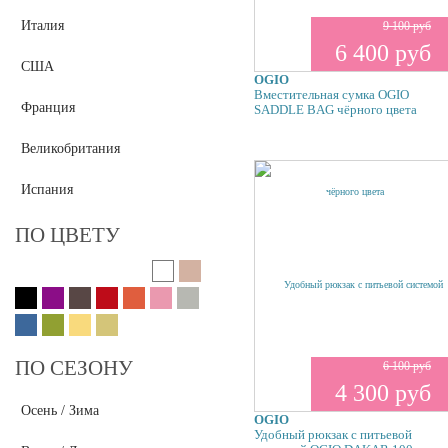
OGIO
Италия
9 100 руб
Cose Da Uomo
6 400 руб
США
Befler
OGIO
Вместительная сумка OGIO
Deeson
Франция
SADDLE BAG чёрного цвета
Flower Rain
Великобритания
Tacher
Испания
ПО ЦВЕТУ
ПО СЕЗОНУ
6 100 руб
4 300 руб
Осень / Зима
OGIO
Удобный рюкзак с питьевой