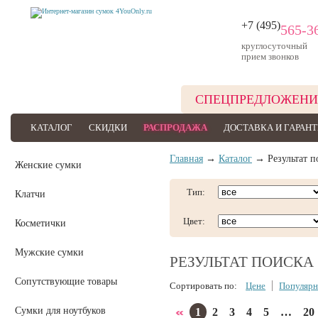
+7 (495)
565-3
круглосуточный
прием звонков
СПЕЦПРЕДЛОЖЕНИ
КАТАЛОГ
СКИДКИ
РАСПРОДАЖА
ДОСТАВКА И ГАРАН
Главная
→
Каталог
→ Результат п
Женские сумки
Тип:
Клатчи
Цвет:
Косметички
Мужские сумки
РЕЗУЛЬТАТ ПОИСКА
Сопутствующие товары
Сортировать по:
Цене
Популярн
Сумки для ноутбуков
1
2
3
4
5
…
20