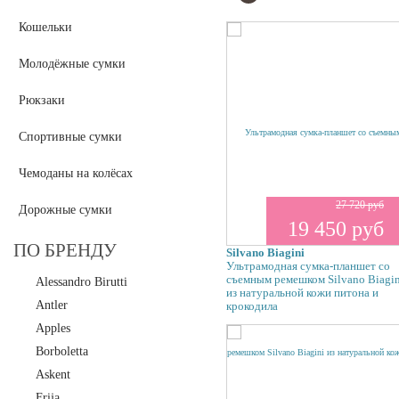
Кошельки
Молодёжные сумки
Рюкзаки
Спортивные сумки
Чемоданы на колёсах
27 720 руб
Дорожные сумки
19 450 руб
ПО БРЕНДУ
Silvano Biagini
Ультрамодная сумка-планшет со
съемным ремешком Silvano Biagin
Alessandro Birutti
из натуральной кожи питона и
Antler
крокодила
Apples
Borboletta
Askent
Frija