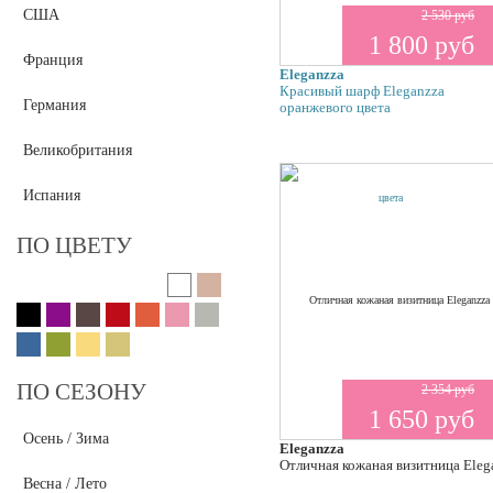
США
2 530 руб
Orsa Oro
1 800 руб
Giglio Fiorentino
Франция
Eleganzza
OGIO
Красивый шарф Eleganzza
Германия
Cose Da Uomo
оранжевого цвета
Befler
Великобритания
Deeson
Flower Rain
Испания
Tacher
ПО ЦВЕТУ
ПО СЕЗОНУ
2 354 руб
1 650 руб
Осень / Зима
Eleganzza
Отличная кожаная визитница Eleg
Весна / Лето