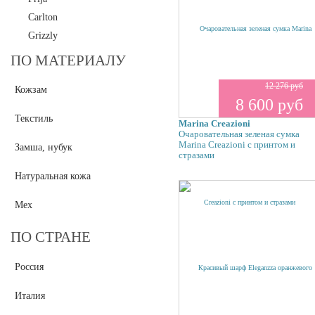
Carlton
Grizzly
Polar
ПО МАТЕРИАЛУ
Maria Carla
12 276 руб
Кожзам
Mia Sofia
8 600 руб
Pepe Moll
Текстиль
Marina Creazioni
Pola
Очаровательная зеленая сумка
Marina Creazioni с принтом и
L.Credi
Замша, нубук
стразами
Tirelli
Натуральная кожа
Tifannie
Thomas Munz
Мех
Valentino Rossi
ПО СТРАНЕ
Vita Pelle
Vittorio Richi
Россия
Gilda Tonelli
Di Gregorio
Италия
Landor & Hawa