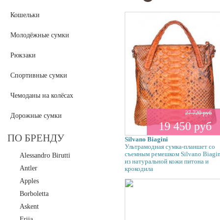
Кошельки
Молодёжные сумки
Рюкзаки
Спортивные сумки
Чемоданы на колёсах
27 720 руб
Дорожные сумки
19 450 руб
ПО БРЕНДУ
Silvano Biagini
Ультрамодная сумка-планшет со
съемным ремешком Silvano Biagin
Alessandro Birutti
из натуральной кожи питона и
Antler
крокодила
Apples
Borboletta
Askent
Frija