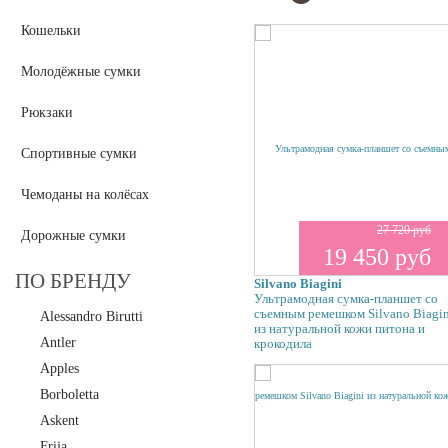
Кошельки
Молодёжные сумки
Рюкзаки
Спортивные сумки
Чемоданы на колёсах
27 720 руб
Дорожные сумки
19 450 руб
ПО БРЕНДУ
Silvano Biagini
Ультрамодная сумка-планшет со
съемным ремешком Silvano Biagin
Alessandro Birutti
из натуральной кожи питона и
Antler
крокодила
Apples
Borboletta
Askent
Frija