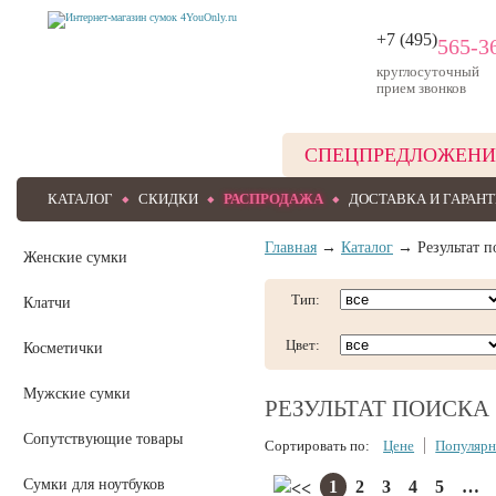
+7 (495)
565-3
круглосуточный
прием звонков
СПЕЦПРЕДЛОЖЕНИ
КАТАЛОГ
СКИДКИ
РАСПРОДАЖА
ДОСТАВКА И ГАРАН
Главная
→
Каталог
→ Результат п
Женские сумки
Тип:
Клатчи
Цвет:
Косметички
Мужские сумки
РЕЗУЛЬТАТ ПОИСКА
Сопутствующие товары
Сортировать по:
Цене
Популярн
Сумки для ноутбуков
1
2
3
4
5
…