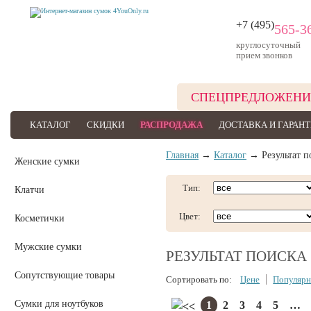
+7 (495)
565-3
круглосуточный
прием звонков
СПЕЦПРЕДЛОЖЕНИ
КАТАЛОГ
СКИДКИ
РАСПРОДАЖА
ДОСТАВКА И ГАРАН
Главная
→
Каталог
→ Результат п
Женские сумки
Тип:
Клатчи
Цвет:
Косметички
Мужские сумки
РЕЗУЛЬТАТ ПОИСКА
Сопутствующие товары
Сортировать по:
Цене
Популярн
Сумки для ноутбуков
1
2
3
4
5
…