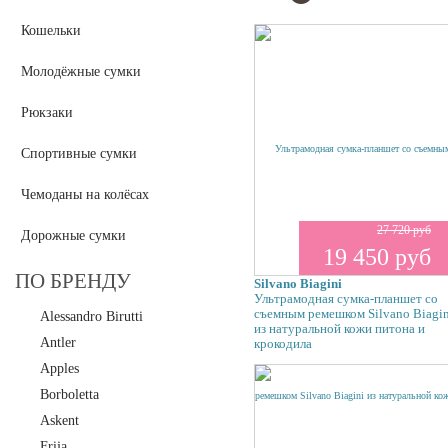
Кошельки
Молодёжные сумки
Рюкзаки
Спортивные сумки
Чемоданы на колёсах
27 720 руб
Дорожные сумки
19 450 руб
ПО БРЕНДУ
Silvano Biagini
Ультрамодная сумка-планшет со
съемным ремешком Silvano Biagin
Alessandro Birutti
из натуральной кожи питона и
Antler
крокодила
Apples
Borboletta
Askent
Frija