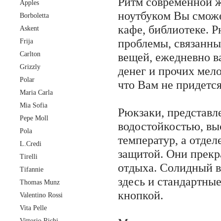
Ритм современной ж
Apples
ноутбуком Вы сможе
Borboletta
кафе, библиотеке. Р
Askent
проблемы, связанны
Frija
Carlton
вещей, ежедневно в
Grizzly
денег и прочих мел
Polar
что Вам не придется
Maria Carla
Mia Sofia
Рюкзаки, представл
Pepe Moll
водостойкостью, вы
Pola
температур, а отде
L.Credi
защитой. Они прекр
Tirelli
отдыха. Солидный в
Tifannie
здесь и стандартны
Thomas Munz
кнопкой.
Valentino Rossi
Vita Pelle
Vittorio Richi