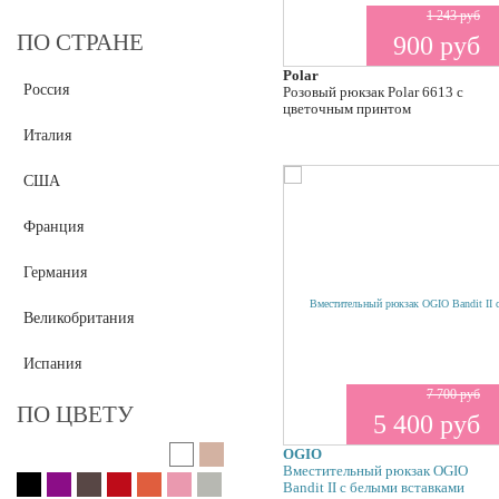
Deeson
1 243 руб
ПО СТРАНЕ
900 руб
Dissona
Eleganzza
Polar
Россия
Розовый рюкзак Polar 6613 с
Fabretti
цветочным принтом
Fabrizio Poker
Италия
Fiato
США
Fiato Dream
Flower Rain
Франция
Frija
Германия
Galaday
Gaude
Великобритания
Gianfranco Sisti
Gianni Chiarini
Испания
Giglio Fiorentino
7 700 руб
ПО ЦВЕТУ
5 400 руб
Gilda Tonelli
Ginger Queen
OGIO
Вместительный рюкзак OGIO
Gironacci
Bandit II с белыми вставками