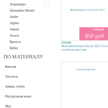
Acquanegra
Alessandro Birutti
Antler
Apples
Askent
1 208 руб
850 руб
Avorio
Barocco
Grizzly
Женский рюкзак Grizzly РД-1154 
Befler
голубыми кругами
Borboletta
ПО МАТЕРИАЛУ
Bruno Amaranti
Кожзам
Capoverso
Carlo Salvatelli
Текстиль
Carlton
Christian Lantre
Замша, нубук
Collage
Натуральная кожа
Cose Da Uomo
Curanni
Мех