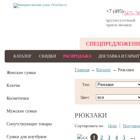
+7 (495)
565-3
круглосуточный
прием звонков
СПЕЦПРЕДЛОЖЕНИ
КАТАЛОГ
СКИДКИ
РАСПРОДАЖА
ДОСТАВКА И ГАРАН
Главная
→
Каталог
→ Рюкзаки
Женские сумки
Тип:
Клатчи
Цвет:
Косметички
Мужские сумки
РЮКЗАКИ
Сопутствующие товары
Сортировать по:
Цене
Популярн
Сумки для ноутбуков
1
2
3
4
5
…