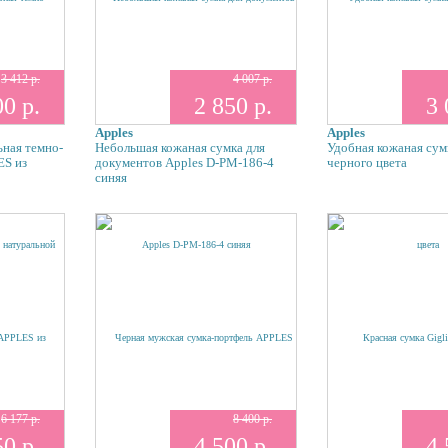
3 412 р.
4 007 р.
00 р.
2 850 р.
3 
Apples
Apples
ная темно-
Небольшая кожаная сумка для
Удобная кожаная су
ES из
документов Apples D-PM-186-4
черного цвета
синяя
6 177 р.
8 400 р.
50 р.
4 500 р.
4 