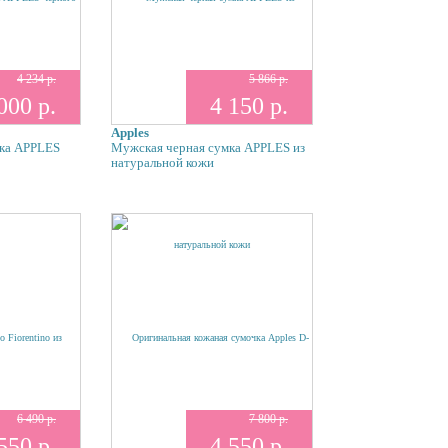
4 234 р.
5 866 р.
000 р.
4 150 р.
Apples
мка APPLES
Мужская черная сумка APPLES из
натуральной кожи
6 490 р.
7 800 р.
550 р.
4 550 р.