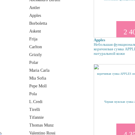
Antler
Apples
Borboletta
2 4
Askent
Frija
Apples
Небольшая функциональ
Carlton
коричневая сумка APPL
натуральной кожи
Grizzly
Polar
Maria Carla
Mia Sofia
Pepe Moll
Pola
L.Credi
Tirelli
Tifannie
Thomas Munz
4 3
Valentino Rossi