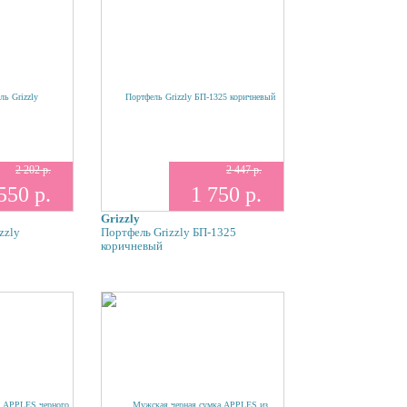
2 202 р.
2 447 р.
550 р.
1 750 р.
Grizzly
zzly
Портфель Grizzly БП-1325
коричневый