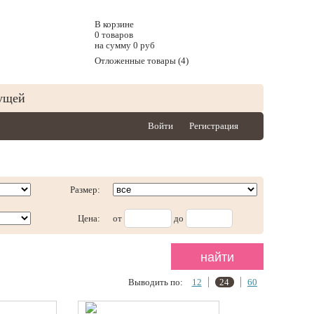
В корзине
0 товаров
на сумму 0 руб
Отложенные товары (4)
ущей
Войти
Регистрация
Размер:
Цена:
от
до
Выводить по:
12
24
60