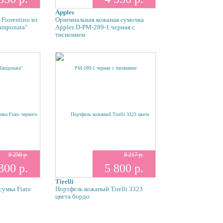
Apples
 Fiorentino из
Оригинальная кожаная сумочка
amponata"
Apples D-PM-289-1 черная с
тиснением
8 250 р.
8 217 р.
800 р.
5 800 р.
Tirelli
сумка Fiato
Портфель кожаный Tirelli 3323
цвета бордо