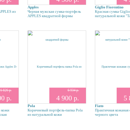
Apples
Giglio Fiorentino
APPLES из
Черная мужская сумка-портфель
Красная сумка Giglio
APPLES квадратной формы
натуральной кожи "T
6 826 р.
6 934 р.
00 р.
4 900 р.
5 
Pola
Fiato
з кожи
Коричневый портфель-папка Pola
Практичная кожаная 
ская
из натуральной кожи
черного цвета