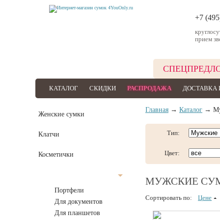
+7 (495
круглос
прием зв
СПЕЦПРЕДЛ
КАТАЛОГ
СКИДКИ
РАСПРОДАЖА
ДОСТАВКА 
Главная
→
Каталог
→ Му
Женские сумки
Тип:
Клатчи
Цвет:
Косметички
Мужские сумки
МУЖСКИЕ СУ
Портфели
Сортировать по:
Цене
Для документов
Для планшетов