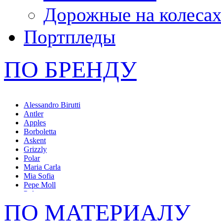
Дорожные на колеса
Портпледы
ПО БРЕНДУ
Alessandro Birutti
Antler
Apples
Borboletta
Askent
Grizzly
Polar
Maria Carla
Mia Sofia
Pepe Moll
Pola
L.Credi
ПО МАТЕРИАЛУ
Tirelli
Vita Pelle