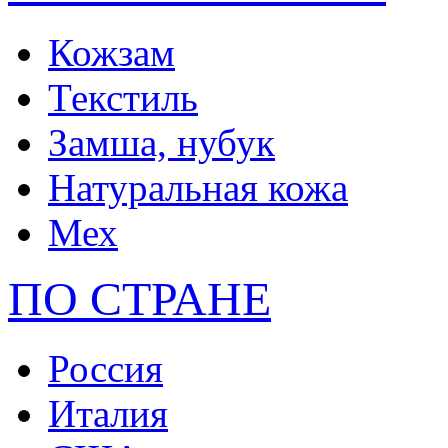
Vittorio Richi
Landor & Hawa
Кожзам
Orsa Oro
Giglio Fiorentino
Текстиль
OGIO
Cose Da Uomo
Befler
Замша, нубук
Deeson
Flower Rain
Натуральная кожа
Tacher
Мех
ПО СТРАНЕ
Россия
Италия