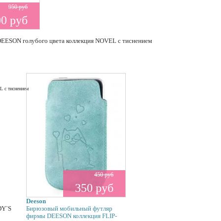
950 руб
00 руб
EESON голубого цвета коллекция NOVEL с тиснением
450 руб
350 руб
Deeson
DY`S
Бирюзовый мобильный футляр
фирмы DEESON коллекция FLIP-