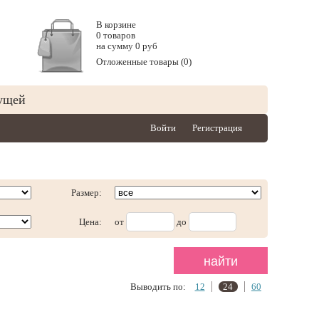
В корзине
0 товаров
на сумму 0 руб
Отложенные товары (0)
ущей
Войти
Регистрация
Размер:
Цена:
от
до
Выводить по:
12
24
60