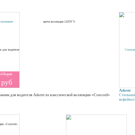
 170 руб
 руб
Askent
ник для водителя Askent из классической коллекции «Concord»
Стильный
кофейног