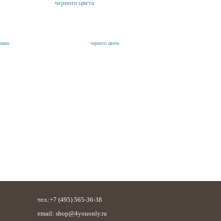
черного цвета
тел.:+7 (495) 565-36-38
email: shop
@
4youonly.ru