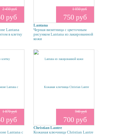
2 450 руб
1 050 руб
50 руб
750 руб
Lantana
оне Lantana
Черная визитница с цветочным
нтом в клетку
рисунком Lantana из лакированной
кожи
1 870 руб
946 руб
50 руб
700 руб
Christian Lantre
оне Lantana с
Кожаная ключница Christian Lantre