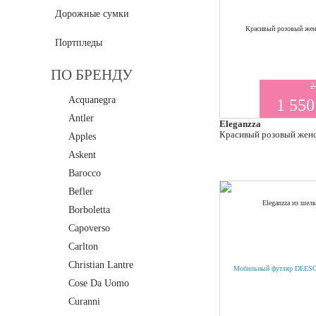
Дорожные сумки
Портпледы
ПО БРЕНДУ
2
Acquanegra
1 550
Antler
Eleganzza
Красивый розовый женс
Apples
Askent
Barocco
Befler
Borboletta
Capoverso
Carlton
Christian Lantre
Cose Da Uomo
Curanni