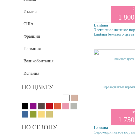
2
Италия
1 800
США
Lantana
Элегантное женское по
Lantana бежевого цвета
Франция
Германия
Великобритания
Испания
ПО ЦВЕТУ
2
1 750
ПО СЕЗОНУ
Lantana
Серо-коричневое портм