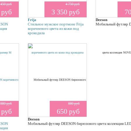
450 руб
4 750 руб
 руб
3 350 руб
7
Frija
Deeson
ESON
Стильное мужское портмоне Frija
Мобильный футляр D
кция
коричневого цвета из кожи под
крокодила
880 руб
880 руб
 руб
650 руб
Deeson
ESON
Мобильный футляр DEESON бирюзового цвета коллекция LE
екция