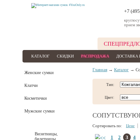
+7 (495
круглос
прием зв
СПЕЦПРЕДЛ
КАТАЛОГ
СКИДКИ
РАСПРОДАЖА
ДОСТАВКА 
Главная
→
Каталог
→ Со
Женские сумки
Тип:
Клатчи
Цвет:
Косметички
Мужские сумки
СОПУТСТВУЮ
Сопутствующие товары
Сортировать по:
Цене
Визитницы,
1
2
3
4
билетницы