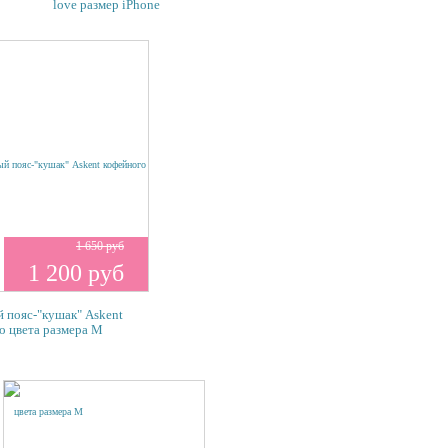
love размер iPhone
1 650 руб
1 200 руб
 пояс-"кушак" Askent
о цвета размера М