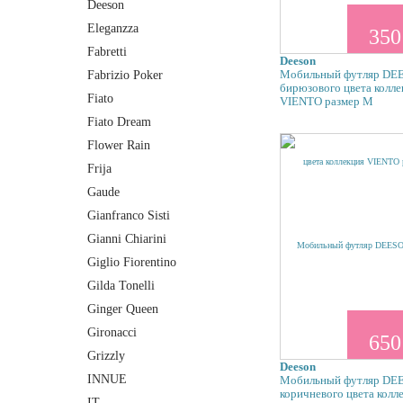
Deeson
Eleganzza
350
Fabretti
Deeson
Мобильный футляр DE
Fabrizio Poker
бирюзового цвета колле
Fiato
VIENTO размер M
Fiato Dream
Flower Rain
Frija
Gaude
Gianfranco Sisti
Gianni Chiarini
Giglio Fiorentino
Gilda Tonelli
Ginger Queen
Gironacci
650
Grizzly
Deeson
INNUE
Мобильный футляр DE
коричневого цвета колл
IT