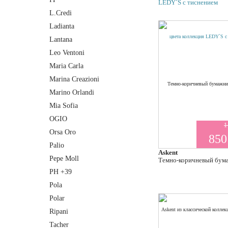
LEDY`S с тиснением
L.Credi
Ladianta
Lantana
Leo Ventoni
Maria Carla
Marina Creazioni
Marino Orlandi
Mia Sofia
OGIO
1
Orsa Oro
850
Palio
Askent
Pepe Moll
Темно-коричневый бумаж
PH +39
Pola
Polar
Ripani
Tacher