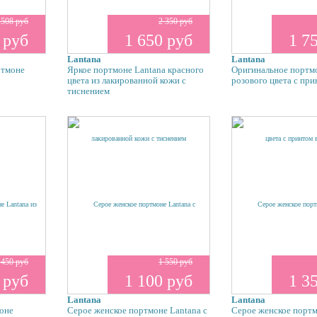
 508 руб
2 350 руб
 руб
1 650 руб
1 7
Lantana
Lantana
ртмоне
Яркое портмоне Lantana красного
Оригинальное портм
цвета из лакированной кожи с
розового цвета с при
тиснением
 450 руб
1 550 руб
 руб
1 100 руб
1 3
Lantana
Lantana
оне
Серое женское портмоне Lantana с
Серое женское портм