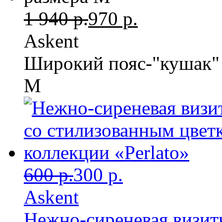
1 940 р.
970 р.
Askent
Широкий пояс-"кушак" 
М
600 р.
300 р.
Askent
Нежно-сиреневая визит