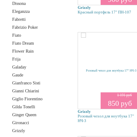
Dissona
Grizzly
Eleganzza
Красный портфель 17" ПН-107
Fabretti
Fabrizio Poker
Fiato
Fiato Dream
Flower Rain
Frija
Galaday
Gaude
Gianfranco Sisti
Gianni Chiarini
1 191 руб
Giglio Fiorentino
850 руб
Gilda Tonelli
Grizzly
Ginger Queen
Розовый чехол для ноутбука 17"
НЧ-3
Gironacci
Grizzly