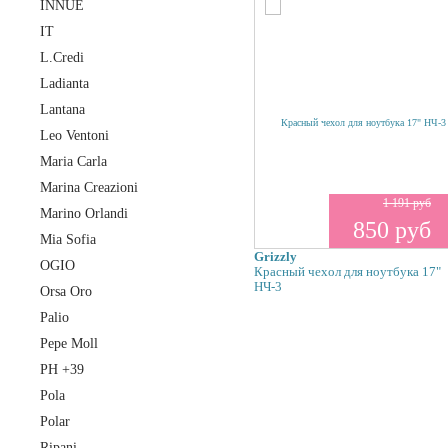
INNUE
IT
L.Credi
Ladianta
Lantana
Leo Ventoni
Maria Carla
Marina Creazioni
1 191 руб
Marino Orlandi
850 руб
Mia Sofia
Grizzly
OGIO
Красный чехол для ноутбука 17"
НЧ-3
Orsa Oro
Palio
Pepe Moll
PH +39
Pola
Polar
Ripani