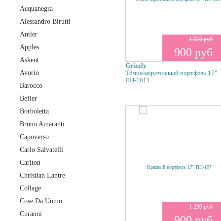
Acquanegra
Alessandro Birutti
Antler
1 216 руб
Apples
900 руб
Askent
Grizzly
Avorio
Тёмно-коричневый портфель 17"
ПН-1011
Barocco
Befler
Borboletta
Bruno Amaranti
Capoverso
Carlo Salvatelli
Carlton
Christian Lantre
Collage
Cose Da Uomo
1 230 руб
Curanni
900 руб