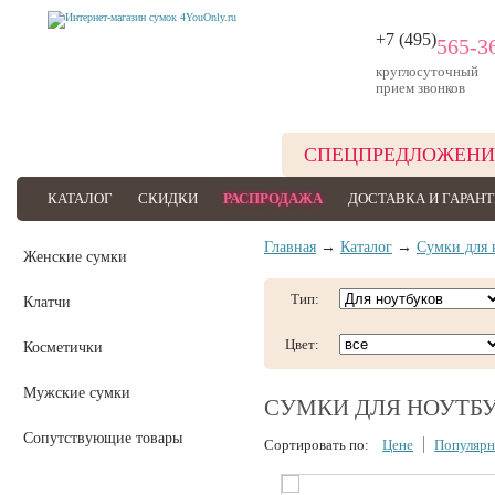
+7 (495)
565-3
круглосуточный
прием звонков
СПЕЦПРЕДЛОЖЕНИ
КАТАЛОГ
СКИДКИ
РАСПРОДАЖА
ДОСТАВКА И ГАРАН
Главная
→
Каталог
→
Сумки для 
Женские сумки
Тип:
Клатчи
Цвет:
Косметички
Мужские сумки
СУМКИ ДЛЯ НОУТБ
Сопутствующие товары
Сортировать по:
Цене
Популярн
Сумки для ноутбуков