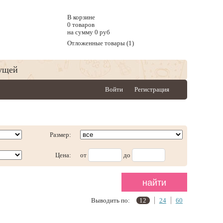
В корзине
0 товаров
на сумму 0 руб
Отложенные товары (1)
ущей
Войти
Регистрация
Размер:
Цена:
от
до
Выводить по:
12
24
60