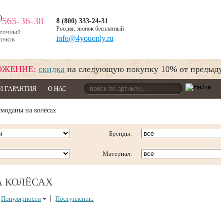
)
565-36-38
8 (800) 333-24-31
Россия, звонок бесплатный
уточный
info@4youonly.ru
онков
ОЖЕНИЕ:
скидка
на следующую покупку 10% от предыд
И ГАРАНТИЯ
О НАС
оданы на колёсах
Бренды:
Материал:
 КОЛЁСАХ
Популярности
Поступлению